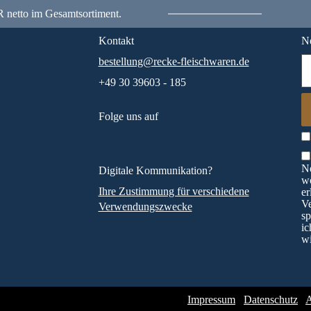
 netto im Gesamtsortiment.
Kontakt
Ne
bestellung@recke-fleischwaren.de
+49 30 39603 - 185
Folge uns auf
Ne
Digitale Kommunikation?
wö
Ihre Zustimmung für verschiedene
er
V
Verwendungszwecke
sp
ic
wi
Impressum
Datenschutz
A