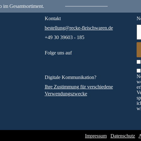
o im Gesamtsortiment.
Kontakt
Ne
bestellung@recke-fleischwaren.de
+49 30 39603 - 185
Folge uns auf
Ne
Digitale Kommunikation?
wö
Ihre Zustimmung für verschiedene
er
V
Verwendungszwecke
sp
ic
wi
Impressum
Datenschutz
A