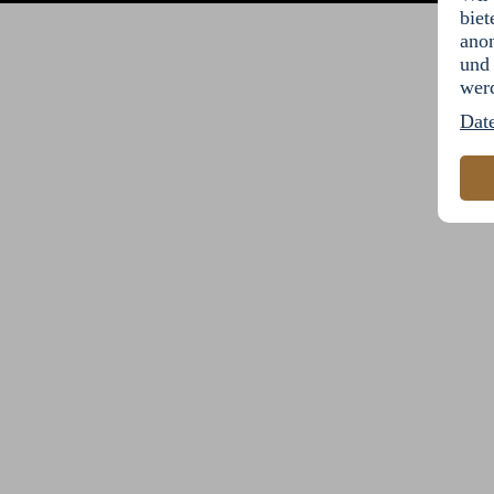
biet
anon
und 
wer
Dat