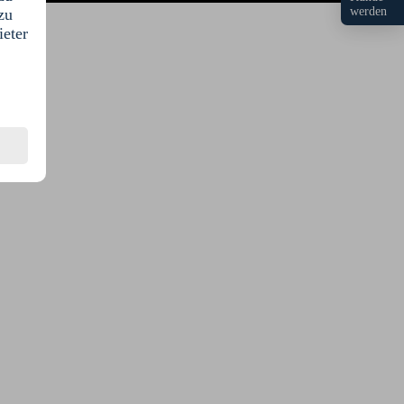
werden
zu
ieter