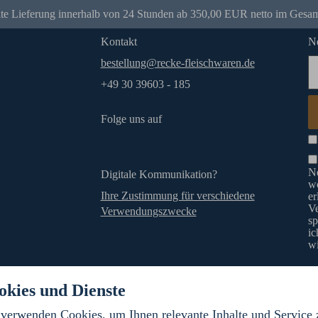
e Lieferung innerhalb von 24 Stunden ab 350,00 EUR netto im Gesam
Kontakt
Ne
bestellung@recke-fleischwaren.de
+49 30 39603 - 185
Folge uns auf
Ne
Digitale Kommunikation?
wö
Ihre Zustimmung für verschiedene
er
V
Verwendungszwecke
sp
ic
wi
okies und Dienste
Impressum
Datenschutz
A
verwenden Cookies, um Ihnen relevante Inhalte und Service 