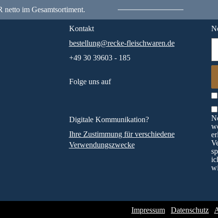
 netto im Gesamtsortiment.
Kontakt
Ne
bestellung@recke-fleischwaren.de
+49 30 39603 - 185
Folge uns auf
Ne
Digitale Kommunikation?
wö
Ihre Zustimmung für verschiedene
er
V
Verwendungszwecke
sp
ic
wi
Impressum
Datenschutz
A