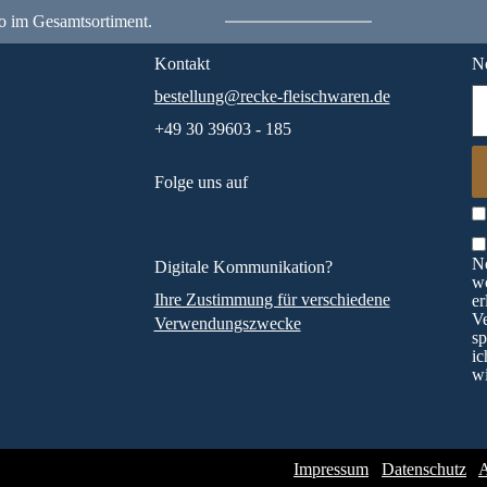
o im Gesamtsortiment.
Kontakt
Ne
bestellung@recke-fleischwaren.de
+49 30 39603 - 185
Folge uns auf
Ne
Digitale Kommunikation?
wö
Ihre Zustimmung für verschiedene
er
V
Verwendungszwecke
sp
ic
wi
Impressum
Datenschutz
A