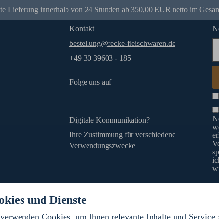
e Lieferung innerhalb von 24 Stunden ab 350,00 EUR netto im Gesam
Kontakt
Ne
bestellung@recke-fleischwaren.de
+49 30 39603 - 185
Folge uns auf
Ne
Digitale Kommunikation?
wö
Ihre Zustimmung für verschiedene
er
V
Verwendungszwecke
sp
ic
wi
okies und Dienste
Impressum
Datenschutz
A
verwenden Cookies, um Ihnen relevante Inhalte und Service 