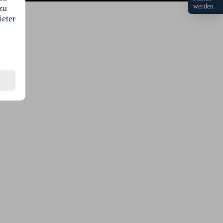
werden
zu
ieter