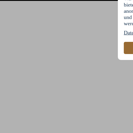
biet
anon
und 
wer
Dat