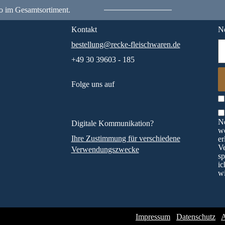
o im Gesamtsortiment.
Kontakt
Ne
bestellung@recke-fleischwaren.de
+49 30 39603 - 185
Folge uns auf
Ne
Digitale Kommunikation?
wö
Ihre Zustimmung für verschiedene
er
V
Verwendungszwecke
sp
ic
wi
Impressum
Datenschutz
A