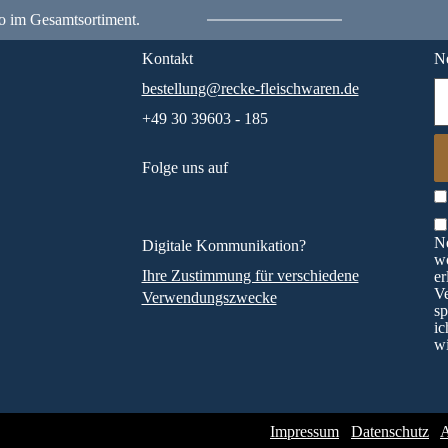
o im Gesamtsortiment.
Kontakt
Ne
bestellung@recke-fleischwaren.de
+49 30 39603 - 185
Folge uns auf
Ne
Digitale Kommunikation?
wö
Ihre Zustimmung für verschiedene
er
V
Verwendungszwecke
sp
ic
wi
Impressum
Datenschutz
A