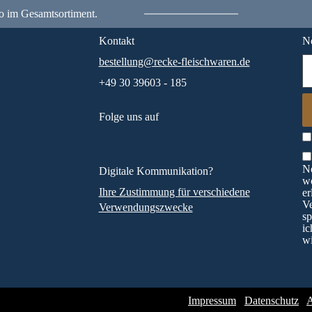
o im Gesamtsortiment.
Kontakt
Ne
bestellung@recke-fleischwaren.de
+49 30 39603 - 185
Folge uns auf
Ne
Digitale Kommunikation?
wö
Ihre Zustimmung für verschiedene
er
V
Verwendungszwecke
sp
ic
wi
Impressum
Datenschutz
A