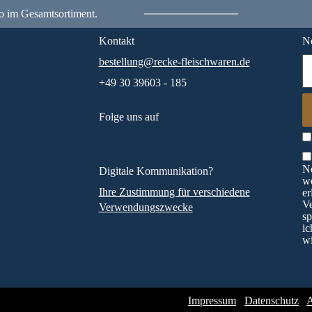
o im Gesamtsortiment.
Kontakt
Ne
bestellung@recke-fleischwaren.de
+49 30 39603 - 185
Folge uns auf
Ne
Digitale Kommunikation?
wö
Ihre Zustimmung für verschiedene
er
V
Verwendungszwecke
sp
ic
wi
Impressum
Datenschutz
A