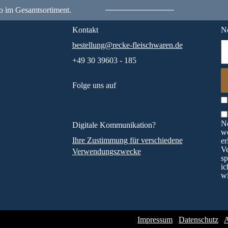
o im Gesamtsortiment.
Kontakt
Ne
bestellung@recke-fleischwaren.de
+49 30 39603 - 185
Folge uns auf
Ne
Digitale Kommunikation?
wö
Ihre Zustimmung für verschiedene
er
V
Verwendungszwecke
sp
ic
wi
Impressum
Datenschutz
A