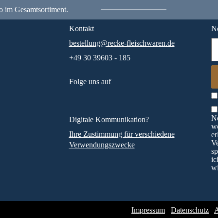
o im Gesamtsortiment.
Kontakt
Ne
bestellung@recke-fleischwaren.de
+49 30 39603 - 185
Folge uns auf
Ne
Digitale Kommunikation?
wö
Ihre Zustimmung für verschiedene
er
V
Verwendungszwecke
sp
ic
wi
Impressum
Datenschutz
A