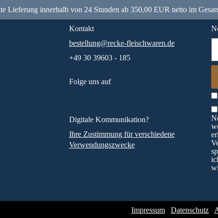
e Lieferung innerhalb von 24 Stunden ab 350,00 EUR netto im Gesam
Kontakt
Ne
bestellung@recke-fleischwaren.de
+49 30 39603 - 185
Folge uns auf
Ne
Digitale Kommunikation?
wö
Ihre Zustimmung für verschiedene
er
V
Verwendungszwecke
sp
ic
wi
Impressum
Datenschutz
A