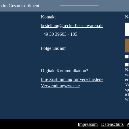
o im Gesamtsortiment.
Kontakt
Ne
bestellung@recke-fleischwaren.de
+49 30 39603 - 185
Folge uns auf
Ne
Digitale Kommunikation?
wö
Ihre Zustimmung für verschiedene
er
V
Verwendungszwecke
sp
ic
wi
Impressum
Datenschutz
A