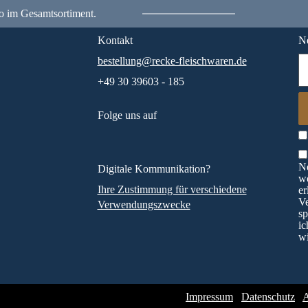
o im Gesamtsortiment.
Kontakt
Ne
bestellung@recke-fleischwaren.de
+49 30 39603 - 185
Folge uns auf
Ne
Digitale Kommunikation?
wö
Ihre Zustimmung für verschiedene
er
V
Verwendungszwecke
sp
ic
wi
Impressum
Datenschutz
A