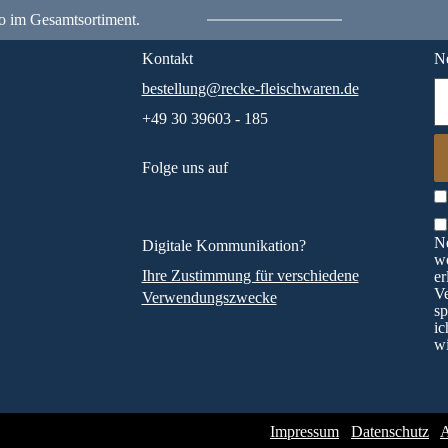
o im Gesamtsortiment.
Kontakt
Ne
bestellung@recke-fleischwaren.de
+49 30 39603 - 185
Folge uns auf
Ne
Digitale Kommunikation?
wö
Ihre Zustimmung für verschiedene
er
V
Verwendungszwecke
sp
ic
wi
Impressum
Datenschutz
A