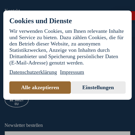
Kontakt
Kontakt
Cookies und Dienste
bestellung@recke-fleischwaren.de
Kunde
+49 30 39603 - 185
Wir verwenden Cookies, um Ihnen relevante Inhalte
werden
und Service zu bieten. Dazu zählen Cookies, die für
den Betrieb dieser Website, zu anonymen
Folge uns auf
Statistikzwecken, Anzeige von Inhalten durch
Drittanbieter und Speicherung persönlicher Daten
(E-Mail-Adresse) genutzt werden.
Digitale Kommunikation?
Datenschutzerklärung
Impressum
Ihre Zustimmung für verschiedene Verwendungszwecke
Alle akzeptieren
Einstellungen
Newsletter bestellen