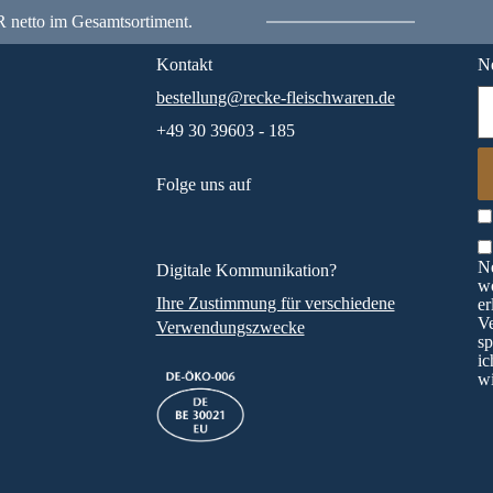
 netto im Gesamtsortiment.
Kontakt
Ne
bestellung@recke-fleischwaren.de
+49 30 39603 - 185
Folge uns auf
Ne
Digitale Kommunikation?
wö
Ihre Zustimmung für verschiedene
er
V
Verwendungszwecke
sp
ic
wi