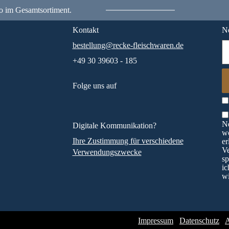
o im Gesamtsortiment.
Kontakt
Ne
bestellung@recke-fleischwaren.de
+49 30 39603 - 185
Folge uns auf
Ne
Digitale Kommunikation?
wö
Ihre Zustimmung für verschiedene
er
V
Verwendungszwecke
sp
ic
wi
Impressum
Datenschutz
A