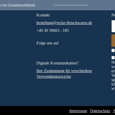
o im Gesamtsortiment.
Kontakt
Ne
bestellung@recke-fleischwaren.de
+49 30 39603 - 185
Folge uns auf
Ne
Digitale Kommunikation?
wö
Ihre Zustimmung für verschiedene
er
V
Verwendungszwecke
sp
ic
wi
Impressum
Datenschutz
A