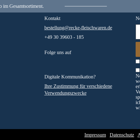
o im Gesamtsortiment.
Kontakt
Ne
bestellung@recke-fleischwaren.de
+49 30 39603 - 185
Folge uns auf
Ne
Digitale Kommunikation?
wö
Ihre Zustimmung für verschiedene
er
V
Verwendungszwecke
sp
ic
wi
Impressum
Datenschutz
A